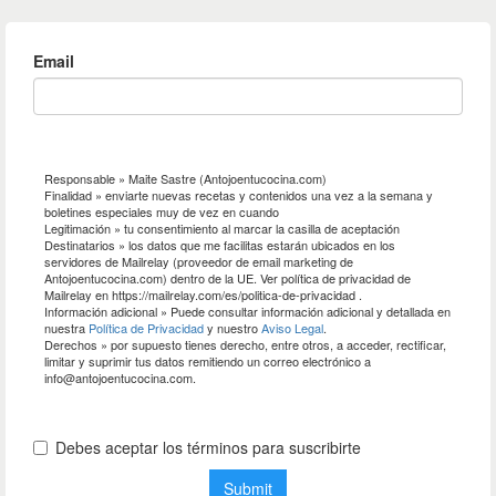
Email
Responsable » Maite Sastre (Antojoentucocina.com)
Finalidad » enviarte nuevas recetas y contenidos una vez a la semana y
boletines especiales muy de vez en cuando
Legitimación » tu consentimiento al marcar la casilla de aceptación
Destinatarios » los datos que me facilitas estarán ubicados en los
servidores de Mailrelay (proveedor de email marketing de
Antojoentucocina.com) dentro de la UE. Ver política de privacidad de
Mailrelay en https://mailrelay.com/es/politica-de-privacidad .
Información adicional » Puede consultar información adicional y detallada en
nuestra
Política de Privacidad
y nuestro
Aviso Legal
.
Derechos » por supuesto tienes derecho, entre otros, a acceder, rectificar,
limitar y suprimir tus datos remitiendo un correo electrónico a
info@antojoentucocina.com.
Debes aceptar los términos para suscribirte